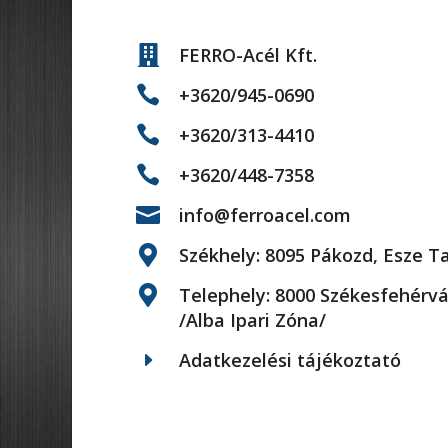

FERRO-Acél Kft.

+3620/945-0690

+3620/313-4410

+3620/448-7358

info@ferroacel.com

Székhely: 8095 Pákozd, Esze Ta

Telephely: 8000 Székesfehérvá
/Alba Ipari Zóna/
E
Adatkezelési tájékoztató