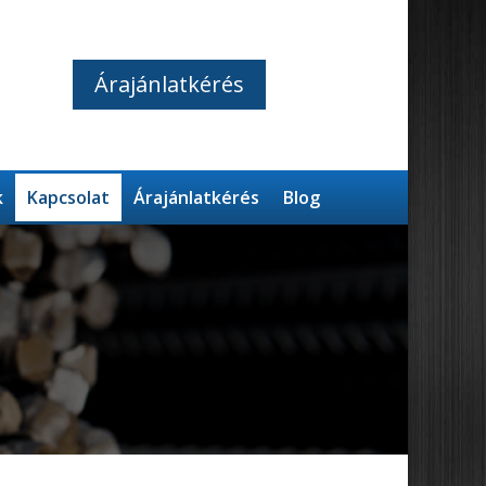
Árajánlatkérés
k
Kapcsolat
Árajánlatkérés
Blog